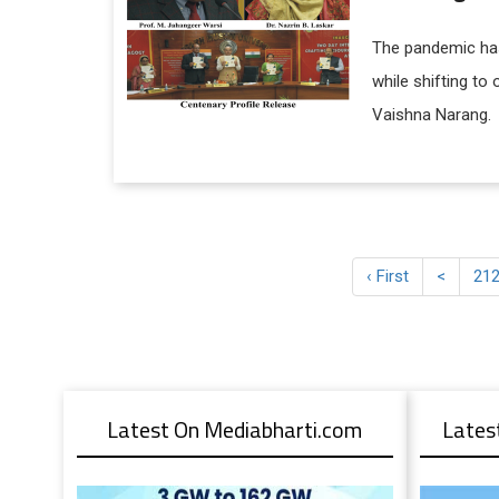
The pandemic has
while shifting to
Vaishna Narang.
‹ First
<
21
Latest On Mediabharti.com
Lates