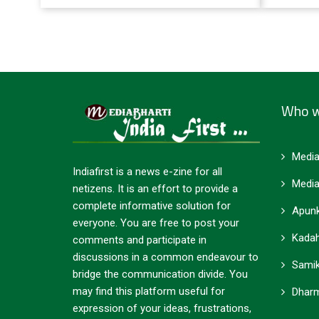
capacity. From an installed capacity of…
act.
Who w
Media
Indiafirst is a news e-zine for all
Media
netizens. It is an effort to provide a
complete informative solution for
Apunk
everyone. You are free to post your
Kadah
comments and participate in
discussions in a common endeavour to
Samik
bridge the communication divide. You
may find this platform useful for
Dharm
expression of your ideas, frustrations,