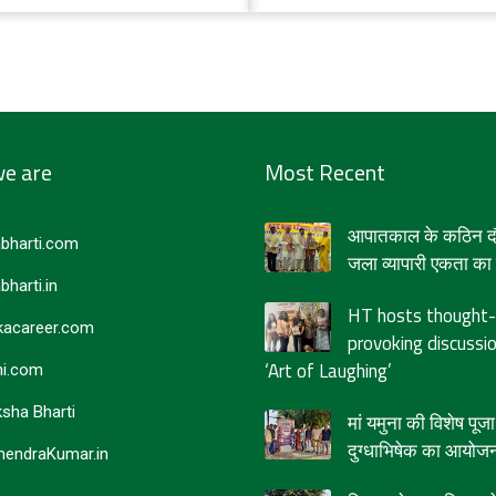
मानता। वह भी बहते-बहते…
e are
Most Recent
आपातकाल के कठिन दौर
bharti.com
जला व्यापारी एकता का द
bharti.in
HT hosts thought-
acareer.com
provoking discussi
‘Art of Laughing’
i.com
sha Bharti
मां यमुना की विशेष पू
दुग्धाभिषेक का आयोज
endraKumar.in