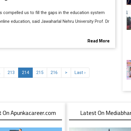
 compelled us to fill the gaps in the education system
 online education, said Jawaharlal Nehru University Prof. Dr
Read More
2
213
214
215
216
>
Last ›
t On Apunkacareer.com
Latest On Mediabhart