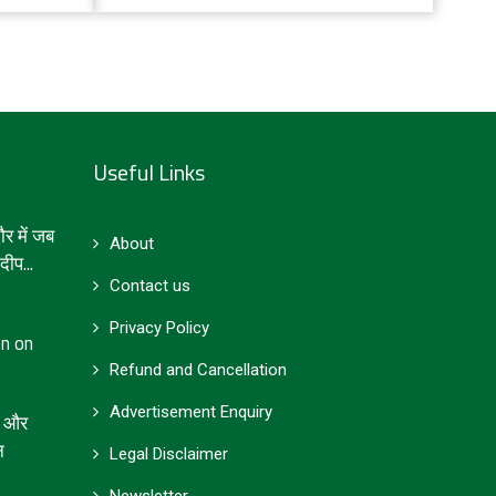
‘सुपरफूड’…
Useful Links
 में जब
About
ीप...
Contact us
Privacy Policy
on on
Refund and Cancellation
Advertisement Enquiry
जा और
न
Legal Disclaimer