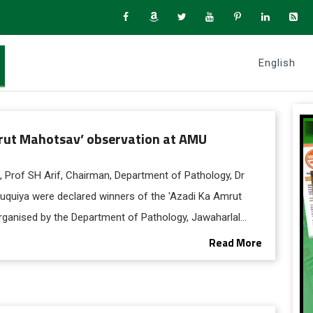
English
rut Mahotsav’ observation at AMU
 Prof SH Arif, Chairman, Department of Pathology, Dr
Ruquiya were declared winners of the 'Azadi Ka Amrut
rganised by the Department of Pathology, Jawaharlal
llege, Aligarh Muslim University to commemorate 75
Read More
Independence.