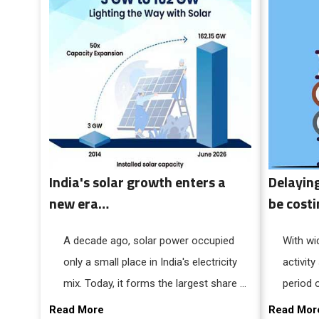
India's solar growth enters a
Delaying
new era…
be costi
A decade ago, solar power occupied
With wi
only a small place in India's electricity
activity
mix. Today, it forms the largest share of
period 
the country's renewable energy
facing a
Read More
Read Mor