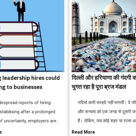
 leadership hires could
दिल्ली और हरियाणा की गंदगी 
ng to businesses
भुगत रहा है पूरा ब्रज मंडल
despread reports of hiring
​नदियां कभी सरहदें नहीं मानतीं। वे जी
 stabilising after a prolonged
और सभ्यता को एक जगह से दूसरी ज
of uncertainty, employers are
हैं। लेकिन, जब कोई शहर या राज्य अ
n increasingly difficult balancing
नदी में उड़ेल देता है, तो वह ज़हर भी स
e
Read More