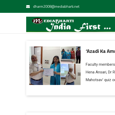
dharm2008@mediabharti.net
‘Azadi Ka Am
Faculty members,
Hena Ansari, Dr 
Mahotsav' quiz o
Nehru Medical Co
years of Indian 