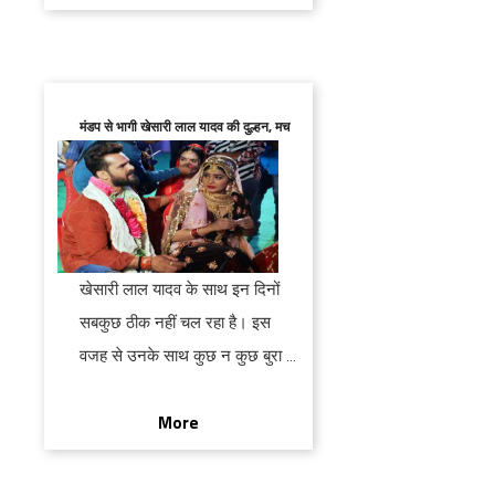
education.
मंडप से भागी खेसारी लाल यादव की दुल्हन, मच
गया
कोहराम
खेसारी लाल यादव के साथ इन दिनों
सबकुछ ठीक नहीं चल रहा है। इस
वजह से उनके साथ कुछ न कुछ बुरा हो
ही जाता है। अब खबर है यह कि
More
प्रयागराज में वह ‘शादी’ कर रहे थे,
लेकिन शादी के बीच से ही उनकी दुल्हन
श्रुति राव मंडप छोड़कर भाग गई।