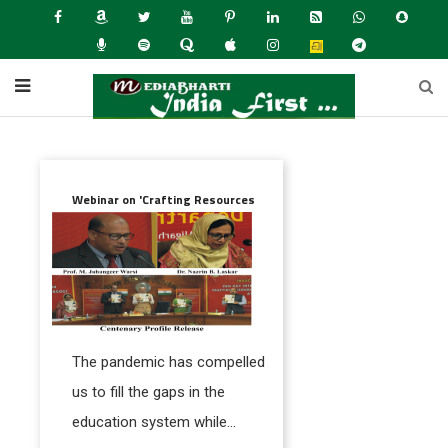
Webinar on 'Crafting Resources
for
Language
Pedagogy
at
the
Digital
The pandemic has compelled
Age'
us to fill the gaps in the
education system while